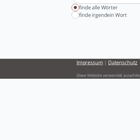
Optionen
finde alle Wörter
finde irgendein Wort
Impressum
|
Datenschutz
Diese Website verwendet ausschlie