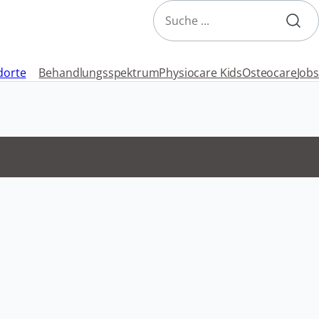
Search
dorte
Behandlungsspektrum
Physiocare Kids
Osteocare
Jobs